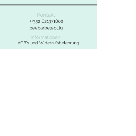
Bei Fragen zu dem Produkt bitte das
Kontakt
Kontaktformular benutzen.
++352
621371802
beebarbe@pt.lu
Informationen
AGB's und Widerrufsbelehrung
Widerrufsformular
Datenschutzerklärung
Impressum