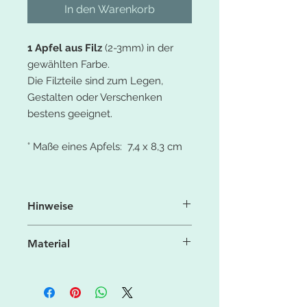
In den Warenkorb
1 Apfel aus Filz
(2-3mm) in der
gewählten Farbe.
Die Filzteile sind zum Legen,
Gestalten oder Verschenken
bestens geeignet.
° Maße eines Apfels: 7,4 x 8,3 cm
Hinweise
Aufgrund der Licht- und
Material
Bildschirmeinstellung können die
Farben leicht von denen in der
° 100% Polyesterfaser
Produktbeschreibung (Fotos)
° 550g/qm
abweichen.
° feste Filzqualität