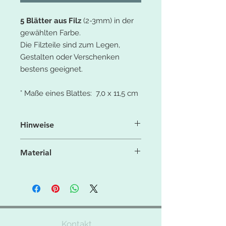
5 Blätter aus Filz
(2-3mm) in der
gewählten Farbe.
Die Filzteile sind zum Legen,
Gestalten oder Verschenken
bestens geeignet.
° Maße eines Blattes: 7,0 x 11,5 cm
Hinweise
Aufgrund der Licht- und
Material
Bildschirmeinstellung können die
Farben leicht von denen in der
° 100% Polyesterfaser
Produktbeschreibung (Fotos)
° 550g/qm
abweichen.
° feste Filzqualität
Bei Fragen zu dem Produkt bitte das
Kontakt