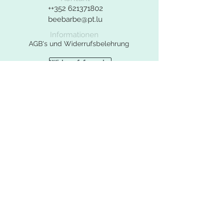
Kontaktformular benutzen.
++352
621371802
beebarbe@pt.lu
Informationen
AGB's und Widerrufsbelehrung
Widerrufsformular
Datenschutzerklärung
Impressum