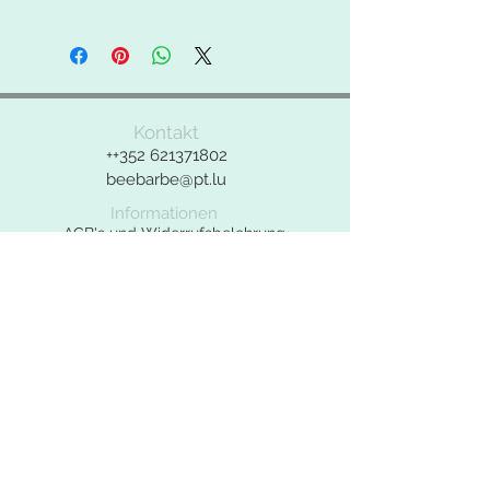
Farben leicht von denen in der
° 100% Polyesterfaser
Produktbeschreibung (Fotos)
° 550g/qm
abweichen.
° feste Filzqualität
Bei Fragen zu dem Produkt bitte das
Kontakt
Kontaktformular benutzen.
++352
621371802
beebarbe@pt.lu
Informationen
AGB's und Widerrufsbelehrung
Widerrufsformular
Datenschutzerklärung
Impressum