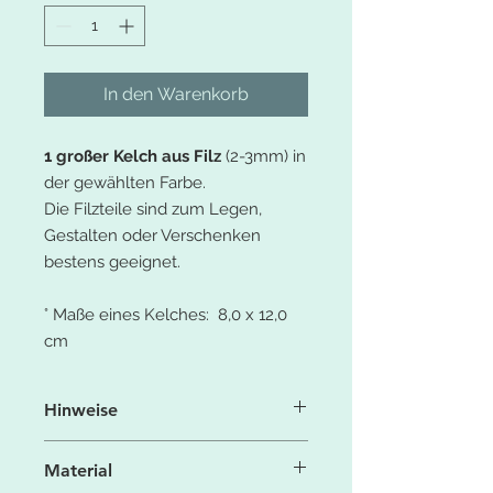
In den Warenkorb
1 großer Kelch aus Filz
(2-3mm) in
der gewählten Farbe.
Die Filzteile sind zum Legen,
Gestalten oder Verschenken
bestens geeignet.
° Maße eines Kelches: 8,0 x 12,0
cm
Hinweise
Aufgrund der Licht- und
Material
Bildschirmeinstellung können die