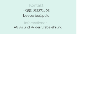
Bei Fragen zu dem Produkt bitte das
Kontakt
Kontaktformular benutzen.
++352
621371802
beebarbe@pt.lu
Informationen
AGB's und Widerrufsbelehrung
Widerrufsformular
Datenschutzerklärung
Impressum