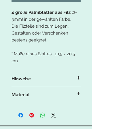
4 große Palmblätter aus Filz
(2-
3mm) in der gewählten Farbe.
Die Filzteile sind zum Legen,
Gestalten oder Verschenken
bestens geeignet.
° Maße eines Blattes: 10,5 x 20,5
cm
Hinweise
Aufgrund der Licht- und
Material
Bildschirmeinstellung können die
Farben leicht von denen in der
° 100% Polyesterfaser
Produktbeschreibung (Fotos)
° 550g/qm
abweichen.
° feste Filzqualität