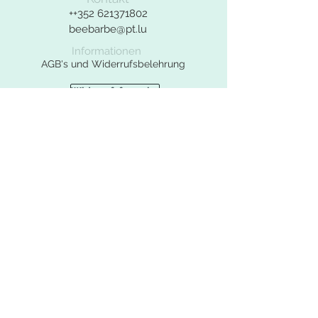
Kontaktformular benutzen.
++352
621371802
beebarbe@pt.lu
Informationen
AGB's und Widerrufsbelehrung
Widerrufsformular
Datenschutzerklärung
Impressum