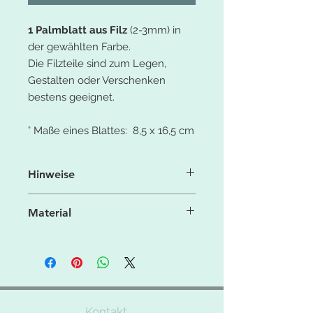
1 Palmblatt aus Filz
(2-3mm) in
der gewählten Farbe.
Die Filzteile sind zum Legen,
Gestalten oder Verschenken
bestens geeignet.
° Maße eines Blattes: 8,5 x 16,5 cm
Hinweise
Aufgrund der Licht- und
Material
Bildschirmeinstellung können die
Farben leicht von denen in der
° 100% Polyesterfaser
Produktbeschreibung (Fotos)
° 550g/qm
abweichen.
° feste Filzqualität
Bei Fragen zu dem Produkt bitte das
Kontakt