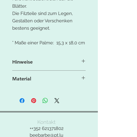
Blätter.
Die Filzteile sind zum Legen,
Gestalten oder Verschenken
bestens geeignet.
° Maße einer Palme: 15,3 x 18,0 cm
Hinweise
Aufgrund der Licht- und
Material
Bildschirmeinstellung können die
Farben leicht von denen in der
° 100% Polyesterfaser
Produktbeschreibung (Fotos)
° 550g/qm
abweichen.
° feste Filzqualität
Bei Fragen zu dem Produkt bitte das
Kontakt
Kontaktformular benutzen.
++352
621371802
beebarbe@pt.lu