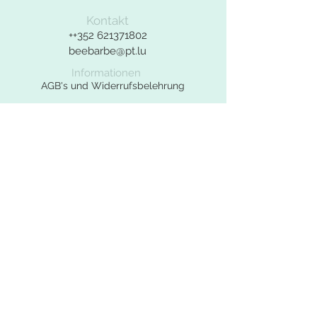
Bei Fragen zu dem Produkt bitte das
Kontakt
Kontaktformular benutzen.
++352
621371802
beebarbe@pt.lu
Informationen
AGB's und Widerrufsbelehrung
Widerrufsformular
Datenschutzerklärung
Impressum