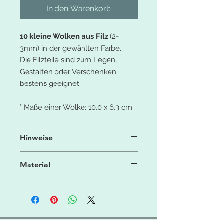
In den Warenkorb
10 kleine Wolken aus Filz
(2-
3mm) in der gewählten Farbe.
Die Filzteile sind zum Legen,
Gestalten oder Verschenken
bestens geeignet.
° Maße einer Wolke: 10,0 x 6,3 cm
Hinweise
Aufgrund der Licht- und
Material
Bildschirmeinstellung können die
Farben leicht von denen in der
° 100% Polyesterfaser
Produktbeschreibung (Fotos)
° 550g/qm
abweichen.
° feste Filzqualität