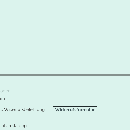
ionen
um
nd Widerrufsbelehrung
Widerrufsformular
hutzerklärung