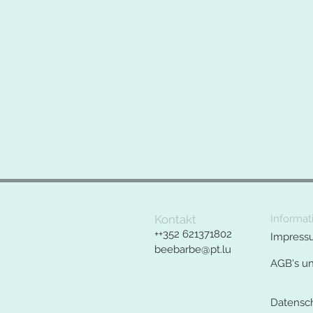
Kontakt
Informat
++352 621371802
Impress
beebarbe@pt.lu
AGB's u
Datensc