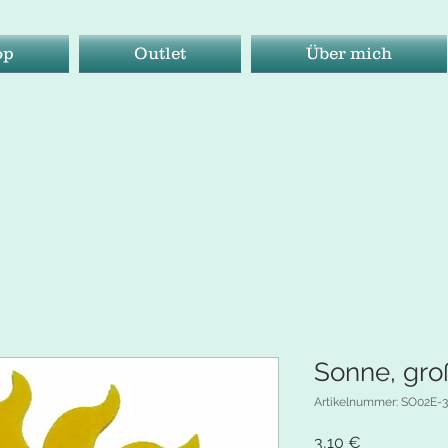
op
Outlet
Über mich
Sonne, groß
Artikelnummer: SO02E-
Preis
3,10 €