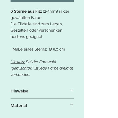
6 Sterne aus Filz
(2-3mm) in der
gewählten Farbe.
Die Filzteile sind zum Legen,
Gestalten oder Verschenken
bestens geeignet.
° Maße eines Sterns: Ø 5,0 cm
Hinweis:
Bei der Farbwahl
"gemischt00" ist jede Farbe dreimal
vorhanden.
Hinweise
Aufgrund der Licht- und
Material
Bildschirmeinstellung können die
Farben leicht von denen in der
° 100% Polyesterfaser
Produktbeschreibung (Fotos)