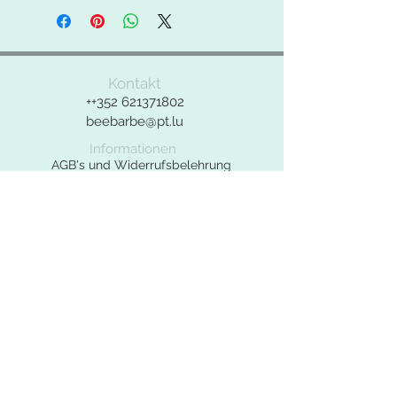
° 550g/qm
abweichen.
° feste Filzqualität
Bei Fragen zu dem Produkt bitte das
Kontakt
Kontaktformular benutzen.
++352
621371802
beebarbe@pt.lu
Informationen
AGB's und Widerrufsbelehrung
Widerrufsformular
Datenschutzerklärung
Impressum