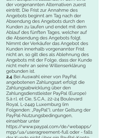
der vorgenannten Alternativen zuerst
eintritt. Die Frist zur Annahme des
Angebots beginnt am Tag nach der
Absendung des Angebots durch den
Kunden zu laufen und endet mit dem
Ablauf des fünften Tages, welcher auf
die Absendung des Angebots folgt.
Nimmt der Verkäufer das Angebot des
Kunden innerhalb vorgenannter Frist
nicht an, so gilt dies als Ablehnung des
Angebots mit der Folge, dass der Kunde
nicht mehr an seine Willenserklärung
gebunden ist.
2.4
Bei Auswahl einer von PayPal
angebotenen Zahlungsart erfolgt die
Zahlungsabwicklung über den
Zahlungsdienstleister PayPal (Europe)
S.à r.l. et Cie, S.C.A., 22-24 Boulevard
Royal, L-2449 Luxemburg (im
Folgenden: „PayPal“), unter Geltung der
PayPal-Nutzungsbedingungen,
einsehbar unter
https://www.paypal.com/de/webapps/
mpp/ua/useragreement-full
oder - falls
der Kunde nicht über ein PayPal-Konto