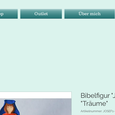
op
Outlet
Über mich
Bibelfigur "
"Träume"
Artikelnummer: JOSEF1