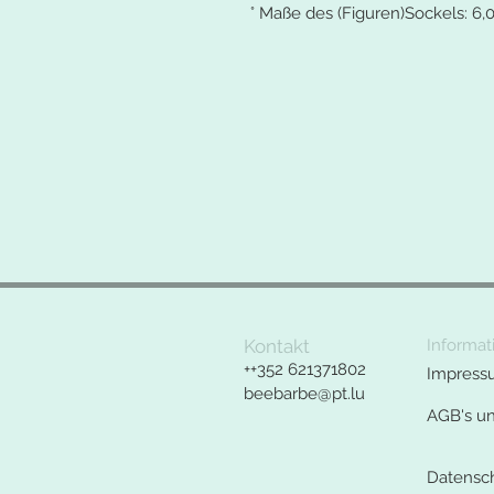
° Maße des (Figuren)Sockels: 6,0
Kontakt
Informat
++352 621371802
Impress
beebarbe@pt.lu
AGB's u
Datensc