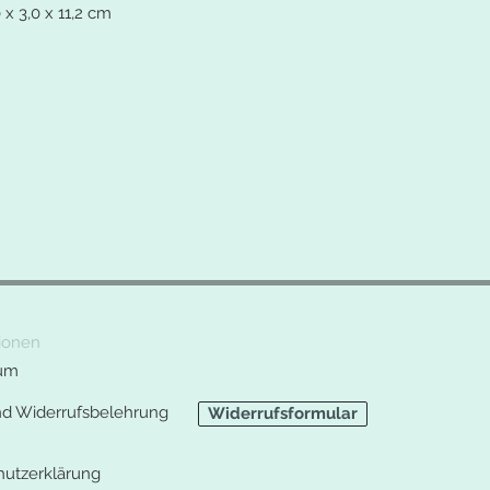
 x 3,0 x 11,2 cm
ionen
um
nd Widerrufsbelehrung
Widerrufsformular
hutzerklärung