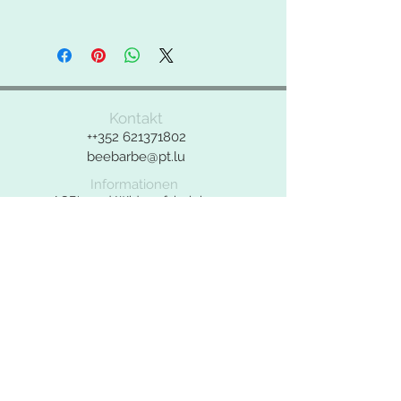
Farben leicht von denen in der
° 100% Polyesterfaser
Produktbeschreibung (Fotos)
° 550g/qm
abweichen.
° feste Filzqualität
Bei Fragen zu dem Produkt bitte das
Kontakt
Kontaktformular benutzen.
++352
621371802
beebarbe@pt.lu
Informationen
AGB's und Widerrufsbelehrung
Widerrufsformular
Datenschutzerklärung
Impressum