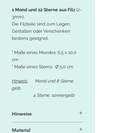
1 Mond und 12 Sterne aus Filz
(2-
3mm).
Die Filzteile sind zum Legen,
Gestalten oder Verschenken
bestens geeignet.
° Maße eines Mondes: 6,5 x 10,0
cm
° Maße eines Sterns: Ø 5,0 cm
Hinweis:
Mond und 8 Sterne:
gelb
4 Sterne: sonnengelb
Hinweise
Aufgrund der Licht- und
Material
Bildschirmeinstellung können die