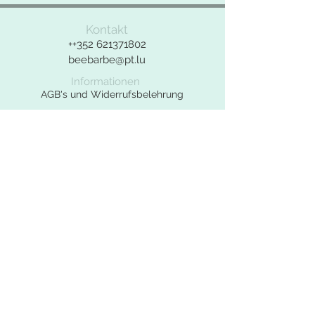
Bei Fragen zu dem Produkt bitte das
Kontakt
Kontaktformular benutzen.
++352
621371802
beebarbe@pt.lu
Informationen
AGB's und Widerrufsbelehrung
Widerrufsformular
Datenschutzerklärung
Impressum