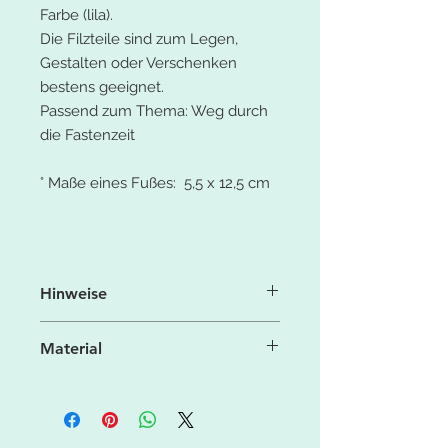
Farbe (lila).
Die Filzteile sind zum Legen,
Gestalten oder Verschenken
bestens geeignet.
Passend zum Thema: Weg durch
die Fastenzeit
° Maße eines Fußes: 5,5 x 12,5 cm
Hinweise
Aufgrund der Licht- und
Material
Bildschirmeinstellung können die
Farben leicht von denen in der
° 100% Polyesterfaser
Produktbeschreibung (Fotos)
° 550g/qm
abweichen.
° feste Filzqualität